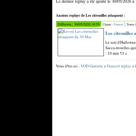
Le dernier replay a été ajouté le 30/05/2026 à
Anciens replays de Les citrouilles attaquent :
Diffusion : 30/05/2026 18:59
Chaine :
France4
Toutes
Les citrouilles
Le soir d'Hallowee
Sacca-trouilles qu
: 10 min 53 s.
Vous àªtes ici :
VOD Gratuite
>
France4 replay
>