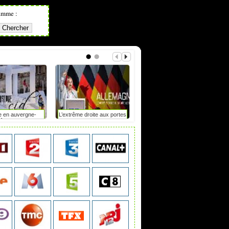
amme :
e en auvergne-
L’extrême droite aux portes
Mot de passe : le duel
hône-alpes
du pouvoir en saxe-anhalt
?