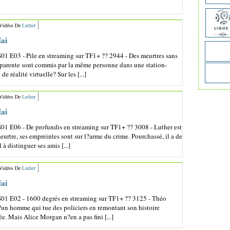
 Vidéos De
Luther
ai
01 E03 - Pile en streaming sur TF1+ ?? 2944 - Des meurtres sans
parente sont commis par la même personne dans une station-
de réalité virtuelle? Sur les [...]
 Vidéos De
Luther
ai
01 E06 - De profundis en streaming sur TF1+ ?? 3008 - Luther est
rtre, ses empreintes sont sur l?arme du crime. Pourchassé, il a de
 à distinguer ses amis [...]
 Vidéos De
Luther
ai
S01 E02 - 1600 degrés en streaming sur TF1+ ?? 3125 - Théo
d?un homme qui tue des policiers en remontant son histoire
e. Mais Alice Morgan n?en a pas fini [...]