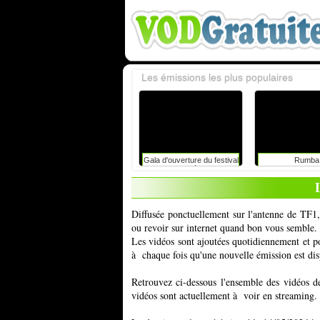
Les émissions les plus populaires
Gala d'ouverture du festival
Rumba
du rire de liège avec
caroline vigneaux: faut-il
toujours dire la vérité aux
enfants ?
Diffusée ponctuellement sur l'antenne de TF1,
ou revoir sur internet quand bon vous semble.
Les vidéos sont ajoutées quotidiennement et 
à chaque fois qu'une nouvelle émission est dis
Retrouvez ci-dessous l'ensemble des vidéos d
vidéos sont actuellement à voir en streaming.