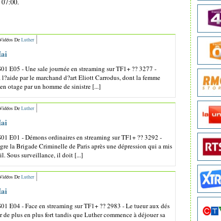
 07:00.
 Vidéos De
Luther
ai
01 E05 - Une sale journée en streaming sur TF1+ ?? 3277 -
à l?aide par le marchand d?art Eliott Carrodus, dont la femme
 en otage par un homme de sinistre [...]
 Vidéos De
Luther
ai
S01 E01 - Démons ordinaires en streaming sur TF1+ ?? 3292 -
gre la Brigade Criminelle de Paris après une dépression qui a mis
. Sous surveillance, il doit [...]
 Vidéos De
Luther
ai
01 E04 - Face en streaming sur TF1+ ?? 2983 - Le tueur aux dés
r de plus en plus fort tandis que Luther commence à déjouer sa