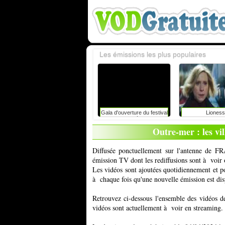
Les émissions les plus populaires
Gala d'ouverture du festival
Lioness
du rire de liège avec
caroline vigneaux: faut-il
Outre-mer : les vi
toujours dire la vérité aux
enfants ?
Diffusée ponctuellement sur l'antenne de F
émission TV dont les rediffusions sont à voir 
Les vidéos sont ajoutées quotidiennement et 
à chaque fois qu'une nouvelle émission est dis
Retrouvez ci-dessous l'ensemble des vidéos d
vidéos sont actuellement à voir en streaming.