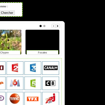
amme :
Chypre
Focales
Meurtres au paradis