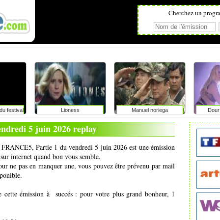
Cherchez un progr
u festival
Lioness
Manuel noriega
Dour 
ge avec
: faut-il
endredi 5 juin 2026 replay
vérité aux
?
de FRANCE5, Partie 1 du vendredi 5 juin 2026 est une émission
 sur internet quand bon vous semble.
pour ne pas en manquer une, vous pouvez être prévenu par mail
ponible.
e cette émission à succés : pour votre plus grand bonheur, 1