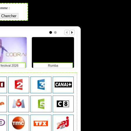
amme :
festival 2026
Rumba
Chypre