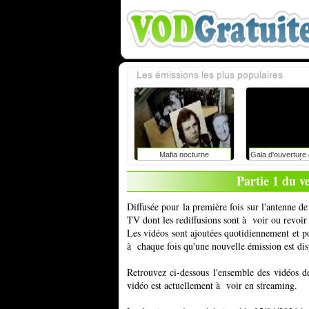
Les émissions les plus populaires
Mafia nocturne
Gala d'ouverture d
du rire de liè
caroline vigneaux
Partie 1 du v
toujours dire la 
enfants 
Diffusée pour la première fois sur l'antenne 
TV dont les rediffusions sont à voir ou revoir
Les vidéos sont ajoutées quotidiennement et 
à chaque fois qu'une nouvelle émission est dis
Retrouvez ci-dessous l'ensemble des vidéos d
vidéo est actuellement à voir en streaming.