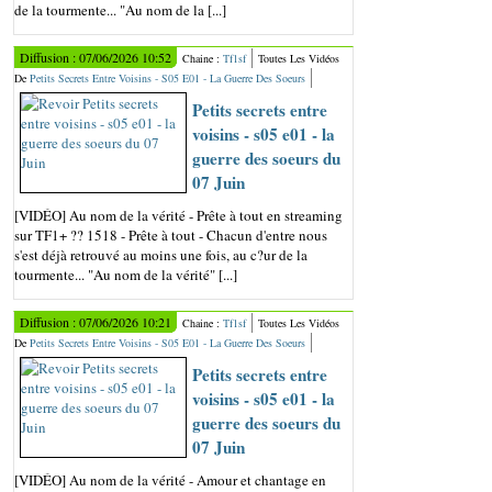
de la tourmente... "Au nom de la [...]
Diffusion : 07/06/2026 10:52
Chaine :
Tf1sf
Toutes Les Vidéos
De
Petits Secrets Entre Voisins - S05 E01 - La Guerre Des Soeurs
Petits secrets entre
voisins - s05 e01 - la
guerre des soeurs du
07 Juin
[VIDÉO] Au nom de la vérité - Prête à tout en streaming
sur TF1+ ?? 1518 - Prête à tout - Chacun d'entre nous
s'est déjà retrouvé au moins une fois, au c?ur de la
tourmente... "Au nom de la vérité" [...]
Diffusion : 07/06/2026 10:21
Chaine :
Tf1sf
Toutes Les Vidéos
De
Petits Secrets Entre Voisins - S05 E01 - La Guerre Des Soeurs
Petits secrets entre
voisins - s05 e01 - la
guerre des soeurs du
07 Juin
[VIDÉO] Au nom de la vérité - Amour et chantage en