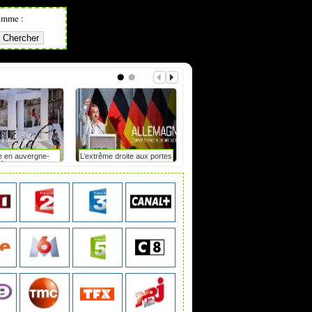
amme :
e en auvergne-
L’extrême droite aux portes
Mot de passe : le duel
hône-alpes
du pouvoir en saxe-anhalt
?