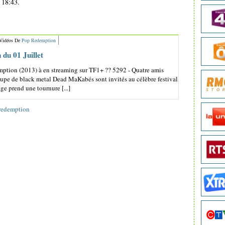
 18:43.
 Vidéos De
Pop Redemption
du 01 Juillet
ption (2013) à en streaming sur TF1+ ?? 5292 - Quatre amis
oupe de black metal Dead MaKabés sont invités au célèbre festival
ge prend une tournure [...]
redemption