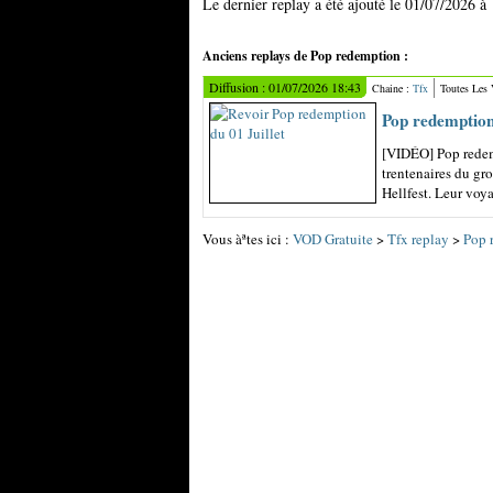
Le dernier replay a été ajouté le 01/07/2026 à
Anciens replays de Pop redemption :
Diffusion : 01/07/2026 18:43
Chaine :
Tfx
Toutes Les
Pop redemption 
[VIDÉO] Pop redem
trentenaires du gr
Hellfest. Leur voya
Vous àªtes ici :
VOD Gratuite
>
Tfx replay
>
Pop 