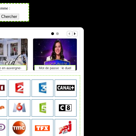
amme :
e en auvergne-
Mot de passe : le duel
L’extrême droite aux portes
hône-alpes
du pouvoir en saxe-anhalt
?