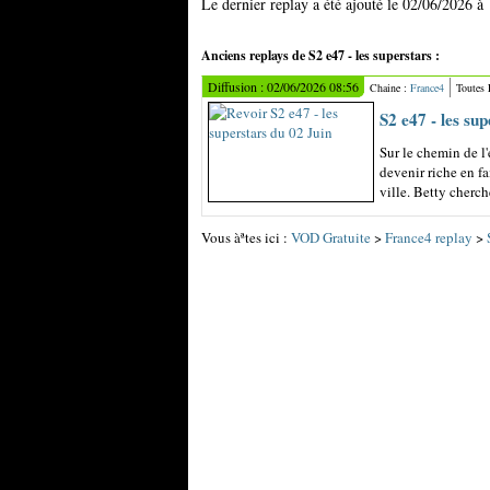
Le dernier replay a été ajouté le 02/06/2026 à
Anciens replays de S2 e47 - les superstars :
Diffusion : 02/06/2026 08:56
Chaine :
France4
Toutes
S2 e47 - les su
Sur le chemin de l
devenir riche en f
ville. Betty cherch
Vous àªtes ici :
VOD Gratuite
>
France4 replay
>