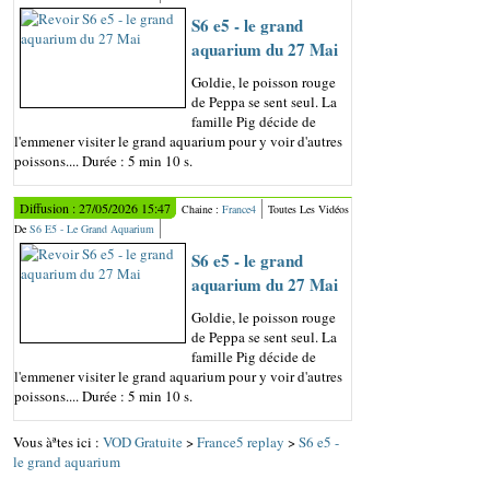
S6 e5 - le grand
aquarium du 27 Mai
Goldie, le poisson rouge
de Peppa se sent seul. La
famille Pig décide de
l'emmener visiter le grand aquarium pour y voir d'autres
poissons.... Durée : 5 min 10 s.
Diffusion : 27/05/2026 15:47
Chaine :
France4
Toutes Les Vidéos
De
S6 E5 - Le Grand Aquarium
S6 e5 - le grand
aquarium du 27 Mai
Goldie, le poisson rouge
de Peppa se sent seul. La
famille Pig décide de
l'emmener visiter le grand aquarium pour y voir d'autres
poissons.... Durée : 5 min 10 s.
Vous àªtes ici :
VOD Gratuite
>
France5 replay
>
S6 e5 -
le grand aquarium