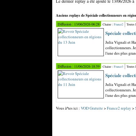
Le dernier replay a été ajouté le 13/06/2026 à
Anciens replays de Spéciale collectionneurs en régio
Diffusion : 13/06/2026 06:28
Chaine :
France2
Toutes
Spéciale collec
Julia Vignali et H
collectionneurs. J
l'une des plus gran
Diffusion : 11/06/2026 18:59
Chaine :
France3
Toutes
Spéciale collec
Julia Vignali et H
collectionneurs. J
l'une des plus gran
Vous àªtes ici :
VOD Gratuite
>
France2 replay
>