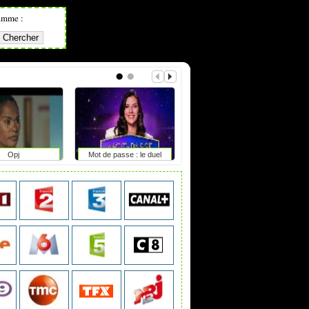
amme :
Opj
Mot de passe : le duel
The second life