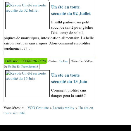
Un été en toute
sécurité du 02 Juillet
Il suffit parfois d'un petit
souci de santé pour gâcher
l'été : coup de soleil,
piqûres de moustiques, intoxication alimentaire. La belle
saison n'est pas sans risques. Alors comment en profiter
sereinement ? [...]
Diffusion : 15/06/2026 23:20
Chaine :
La Une
Toutes Les Vidéos
De
Un Été En Toute Sécurité
Un été en toute
sécurité du 15 Juin
Comment profiter sans
danger pour la santé ?
Vous àªtes ici :
VOD Gratuite
>
Latrois replay
>
Un été en
toute sécurité