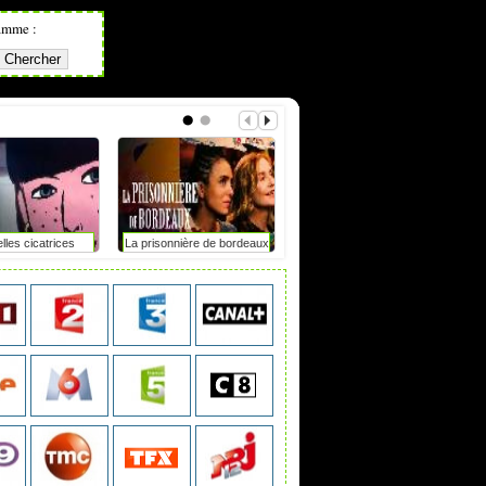
amme :
lles cicatrices
La prisonnière de bordeaux
Tdf femmes : elle chute
après un accrochage avec
une moto