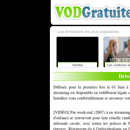
Les émissions les plus populaires
Rumba
Les coulisses d
Driv
Diffusée pour la première fois le 01 Juin à
streaming est disponible en rediffusion légale
Installez-vous confortablement et savourez vot
[VIDÉO] Pur week-end (2007) à en streaming
d'enfance se retrouvent pour leur rituelle ran
infernale cavale, avec toutes les polices de 
épreuve. Résisteront-ils à l'individualisme ou f