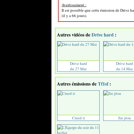
Avertissement :
Il est possible que cette émission de Drive h
(il y a 66 jours).
Autres vidéos de
Drive hard
:
Drive hard
Drive hard
du 27 Mai
du 14 Mai
Autres émissions de
Tf1sf
:
Creed ii
Jiu jitsu