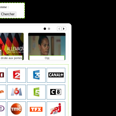
amme :
 droite aux portes
Opj
L'informateur
ir en saxe-anhalt
?