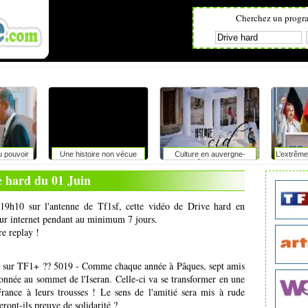
Cherchez un progr
u pouvoir
Une histoire non vécue
Culture en auvergne-
L’extrême
rhône-alpes
du pouvo
e hard du 01 Juin
 19h10 sur l'antenne de Tf1sf, cette vidéo de Drive hard en
 sur internet pendant au minimum 7 jours.
re replay !
 sur TF1+ ?? 5019 - Comme chaque année à Pâques, sept amis
donnée au sommet de l'Iseran. Celle-ci va se transformer en une
France à leurs trousses ! Le sens de l'amitié sera mis à rude
eront-ils preuve de solidarité ?