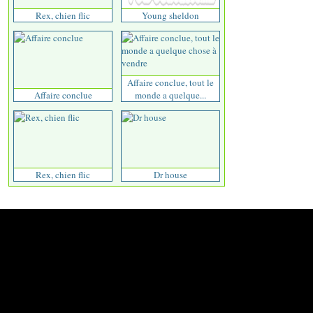
Rex, chien flic
Young sheldon
Affaire conclue, tout le
Affaire conclue
monde a quelque...
Rex, chien flic
Dr house