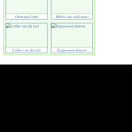
Outremer.l'info
Météo (en wallisien)
L'elbe vue du ciel
Expression directe