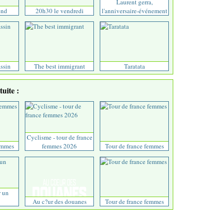
Laurent gerra,
end
20h30 le vendredi
l'anniversaire-événement
assin
The best immigrant
Taratata
uite :
Cyclisme - tour de france
emmes
femmes 2026
Tour de france femmes
r un
Au c?ur des douanes
Tour de france femmes