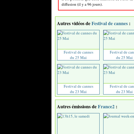
diffusion (il y a 96 jours).
Autres vidéos de
Festival de cannes
:
Festival de cannes
Festival de ca
du 25 Mai
du 25 Mai
Festival de cannes
Festival de ca
du 23 Mai
du 23 Mai
Autres émissions de
France2
: