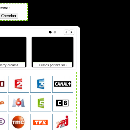
amme :
berry dreams
Crimes parfaits s03
Okoo-koo