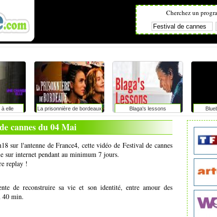
Cherchez un progr
à elle
La prisonnière de bordeaux
Blaga's lessons
Blue
 de cannes du 04 Mai
h18 sur l'antenne de France4, cette vidéo de Festival de cannes
ale sur internet pendant au minimum 7 jours.
re replay !
te de reconstruire sa vie et son identité, entre amour des
h 40 min.