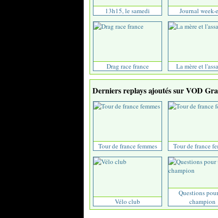
13h15, le samedi
Journal week-
Drag race france
La mère et l'ass
Derniers replays ajoutés sur VOD Grat
Tour de france femmes
Tour de france f
Questions pou
Vélo club
champion