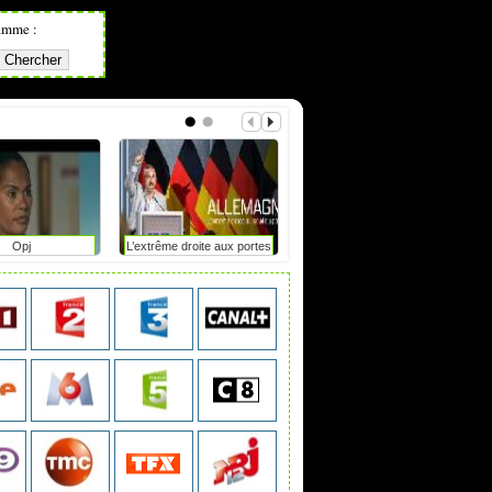
amme :
Opj
L’extrême droite aux portes
Mot de passe : le duel
du pouvoir en saxe-anhalt
?