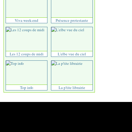
Viva week-end
Présence protestante
Les 12 coups de midi
L'elbe vue du ciel
Top info
La p'tite librairie