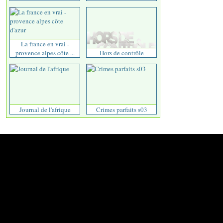
La france en vrai -
provence alpes côte ...
Hors de contrôle
Journal de l'afrique
Crimes parfaits s03