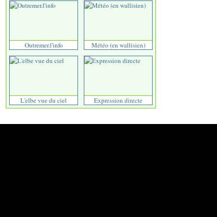
Outremer.l'info
Météo (en wallisien)
L'elbe vue du ciel
Expression directe