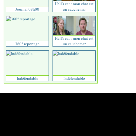
Hell's cat : mon chat est
Journal 08h00
un cauchemar
Hell's cat : mon chat est
360° reportage
un cauchemar
Indéfendable
Indéfendable