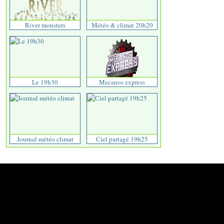
River monsters
Météo & climat 20h20
Le 19h30
Mecanos express
Journal météo climat
Ciel partagé 19h25