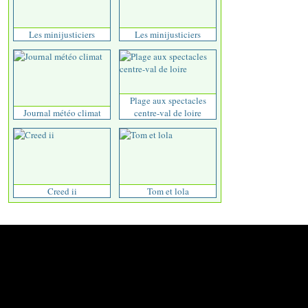
Les minijusticiers
Les minijusticiers
Plage aux spectacles
Journal météo climat
centre-val de loire
Creed ii
Tom et lola