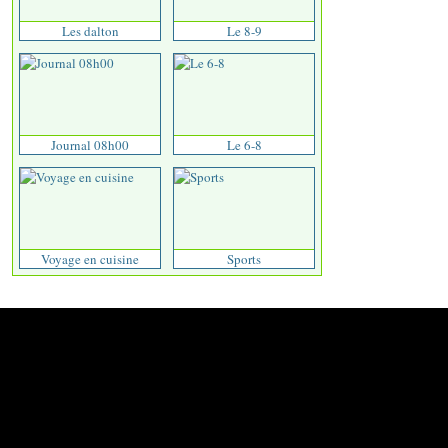
Les dalton
Le 8-9
Journal 08h00
Le 6-8
Voyage en cuisine
Sports