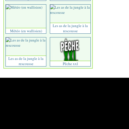
Les as de la jungle à la
Météo (en wallisien)
rescousse
Les as de la jungle à la
rescousse
Pêche xxl