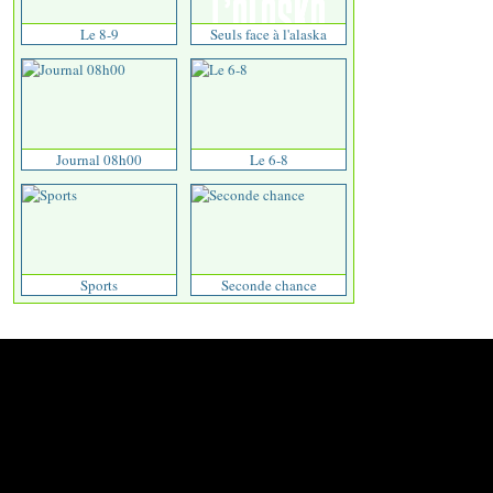
Le 8-9
Seuls face à l'alaska
Journal 08h00
Le 6-8
Sports
Seconde chance