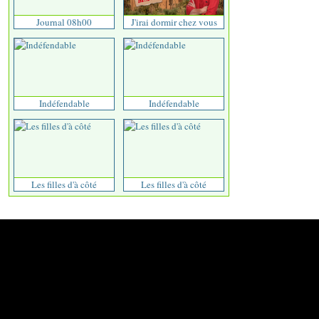
Journal 08h00
J'irai dormir chez vous
Indéfendable
Indéfendable
Les filles d'à côté
Les filles d'à côté