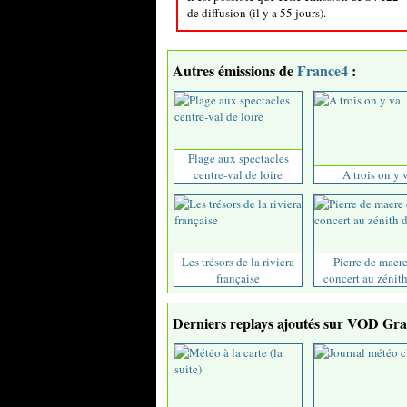
de diffusion (il y a 55 jours).
Autres émissions de
France4
:
Plage aux spectacles
centre-val de loire
A trois on y 
Les trésors de la riviera
Pierre de maer
française
concert au zénith 
Derniers replays ajoutés sur VOD Grat