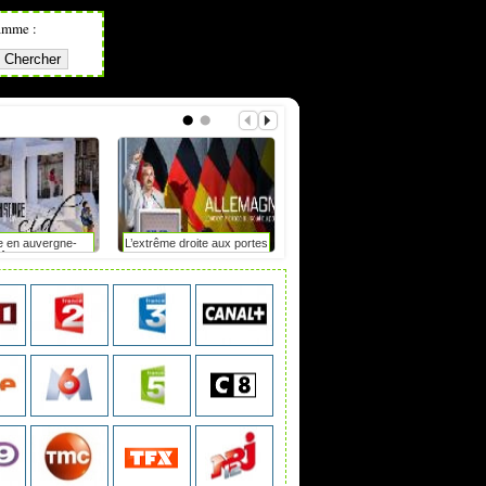
amme :
e en auvergne-
L’extrême droite aux portes
Mot de passe : le duel
hône-alpes
du pouvoir en saxe-anhalt
?