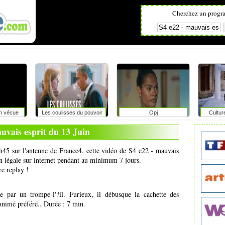
Cherchez un progr
on vécue
Les coulisses du pouvoir
Opj
Cultur
r
uvais esprit du 13 Juin
3h45 sur l'antenne de France4, cette vidéo de S4 e22 - mauvais
ion légale sur internet pendant au minimum 7 jours.
re replay !
 par un trompe-l'?il. Furieux, il débusque la cachette des
animé préféré.. Durée : 7 min.