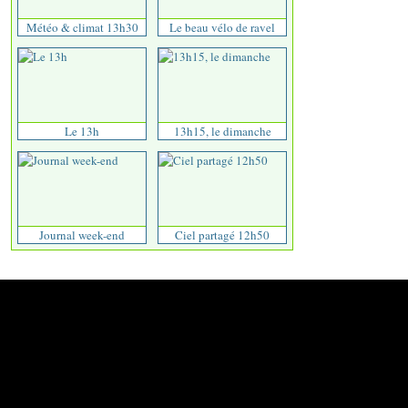
Météo & climat 13h30
Le beau vélo de ravel
Le 13h
13h15, le dimanche
Journal week-end
Ciel partagé 12h50