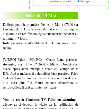
Emissions par ordre alphabétique
Falco du 14 Mai
Diffusée pour la première fois le 14 Mai à 07h00 sur
l'antenne de Tf1, cette vidéo de Falco en streaming est
disponible en rediffusion légale sur internet pendant au
minimum 7 jours.
Installez-vous confortablement et savourez votre
replay !
[VIDÉO] Falco - S03 E02 - Chaos, 2ème partie en
streaming sur TF1+ ?? 2602 - Michel Drouet s'est
évadé après avoir manipulé Falco et l'équipe de la
DPJ. Âgé et malade, il a des cibles bien précises. Falco
tente de l'arrêter, mais se heurte à sa condition de civil
: il n'est plus flic. Entre enquête clandestine et
retrouvailles, il doit affronter son passé.
Falco en steaming
Voir ou revoir l'émission TV
:
découvrez ci-dessous la vidéo de la rediffusion de
l'émission du 14/05/2026 diffusée sur la chaine Tf1..