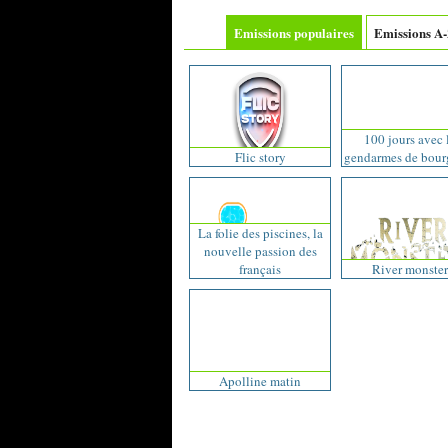
Emissions populaires
Emissions A
100 jours avec 
Flic story
gendarmes de bou
La folie des piscines, la
nouvelle passion des
français
River monster
Apolline matin