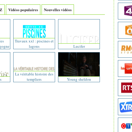
-Z
Vidéos populaires
Nouvelles vidéos
les
Travaux xxl : piscines et
rgogne
lagons
Lucifer
La véritable histoire des
s
templiers
Young sheldon