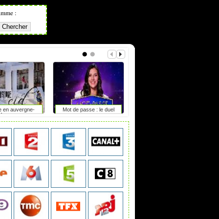
amme :
e en auvergne-
Mot de passe : le duel
The second life
hône-alpes