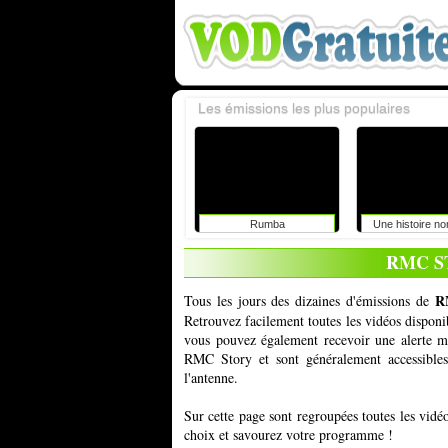
Les émissions les plus populaires
Rumba
Une histoire n
RMC S
R
Tous les jours des dizaines d'émissions de
Retrouvez facilement toutes les vidéos dispon
vous pouvez également recevoir une alerte ma
RMC Story et sont généralement accessibles
l'antenne.
Sur cette page sont regroupées toutes les vid
choix et savourez votre programme !