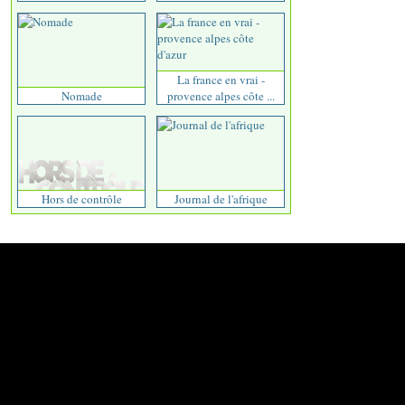
La france en vrai -
Nomade
provence alpes côte ...
Hors de contrôle
Journal de l'afrique