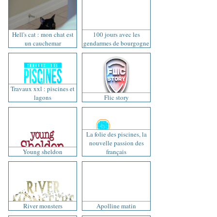
Hell's cat : mon chat est
100 jours avec les
un cauchemar
gendarmes de bourgogne
Travaux xxl : piscines et
lagons
Flic story
La folie des piscines, la
nouvelle passion des
Young sheldon
français
River monsters
Apolline matin