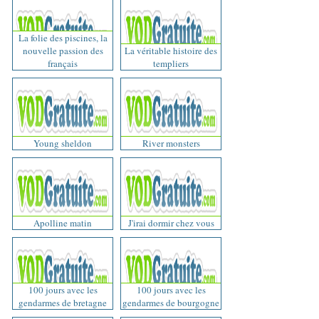
La folie des piscines, la
nouvelle passion des
La véritable histoire des
français
templiers
Young sheldon
River monsters
Apolline matin
J'irai dormir chez vous
100 jours avec les
100 jours avec les
gendarmes de bretagne
gendarmes de bourgogne