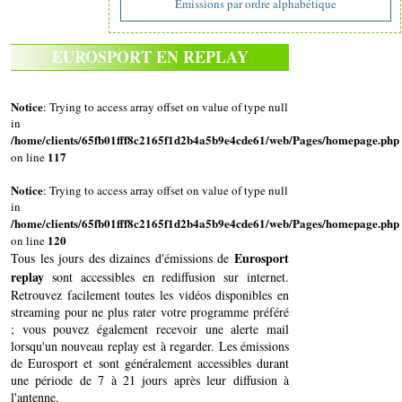
Emissions par ordre alphabétique
EUROSPORT EN REPLAY
Notice
: Trying to access array offset on value of type null
in
/home/clients/65fb01fff8c2165f1d2b4a5b9e4cde61/web/Pages/homepage.php
117
on line
Notice
: Trying to access array offset on value of type null
in
/home/clients/65fb01fff8c2165f1d2b4a5b9e4cde61/web/Pages/homepage.php
120
on line
Eurosport
Tous les jours des dizaines d'émissions de
replay
sont accessibles en rediffusion sur internet.
Retrouvez facilement toutes les vidéos disponibles en
streaming pour ne plus rater votre programme préféré
; vous pouvez également recevoir une alerte mail
lorsqu'un nouveau replay est à regarder. Les émissions
de Eurosport et sont généralement accessibles durant
une période de 7 à 21 jours après leur diffusion à
l'antenne.