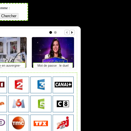
amme :
e en auvergne-
Mot de passe : le duel
L’extrême droite aux portes
hône-alpes
du pouvoir en saxe-anhalt
?