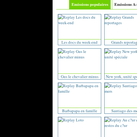
Emissions populaires
Emissions A
Les docs du week-end
Grands reporta
Gus le chevalier minus
New york, unité sp
Barbapapa en famille
Santiago des m