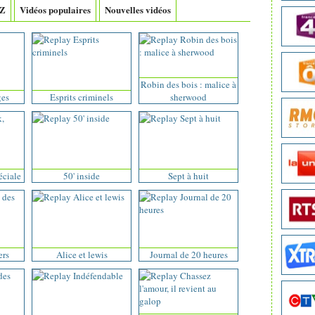
-Z
Vidéos populaires
Nouvelles vidéos
Robin des bois : malice à
ges
Esprits criminels
sherwood
éciale
50' inside
Sept à huit
ers
Alice et lewis
Journal de 20 heures