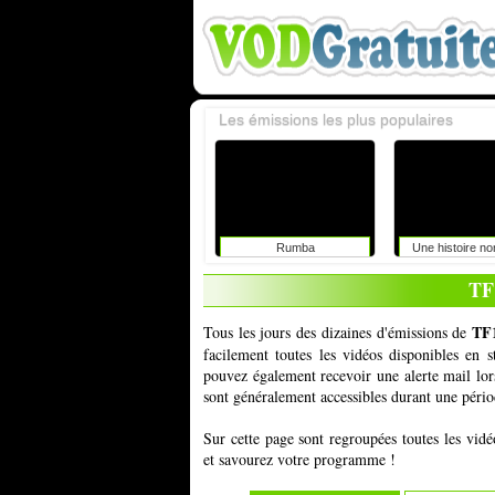
Les émissions les plus populaires
Rumba
Une histoire n
TF
TF1
Tous les jours des dizaines d'émissions de
facilement toutes les vidéos disponibles en
pouvez également recevoir une alerte mail lor
sont généralement accessibles durant une périod
Sur cette page sont regroupées toutes les vid
et savourez votre programme !