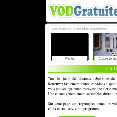
Les émissions les plus populaires
Rumba
Culture en au
rhône-alp
LA 
Tous les jours des dizaines d'émissions de
Retrouvez facilement toutes les vidéos dispon
vous pouvez également recevoir une alerte mai
Une et sont généralement accessibles durant une
Sur cette page sont regroupées toutes les vi
choix et savourez votre programme !