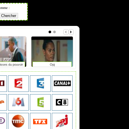
amme :
isses du pouvoir
Opj
The second life