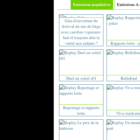
Emissions populaires
Emissions A
Gala d'ouverture du
festival du rire de liège
avec caroline vigneaux:
faut-il toujours dire la
vérité aux enfants ?
Rapports lotto - 
Duel au soleil s01
Bellefond
Reportage et rapports
lotto
Viva week-en