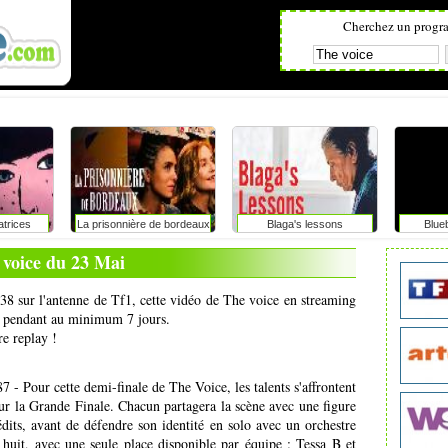
Cherchez un progr
atrices
La prisonnière de bordeaux
Blaga's lessons
Blue
 voice du 23 Mai
h38 sur l'antenne de Tf1, cette vidéo de The voice en streaming
net pendant au minimum 7 jours.
re replay !
- Pour cette demi-finale de The Voice, les talents s'affrontent
pour la Grande Finale. Chacun partagera la scène avec une figure
ts, avant de défendre son identité en solo avec un orchestre
huit, avec une seule place disponible par équipe : Tessa B et