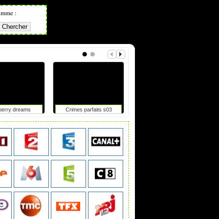
amme :
berry dreams
Crimes parfaits s03
Tdf femmes : elle chute
après un accrochage avec
une moto