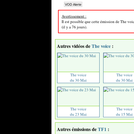
Avertissement :
Il est possible que cette émission de The voi
(il y a 76 jours).
Autres vidéos de
The voice
:
The voice
The voice
du 30 Mai
du 30 Mai
The voice
The voice
du 23 Mai
du 15 Mai
Autres émissions de
TF1
: