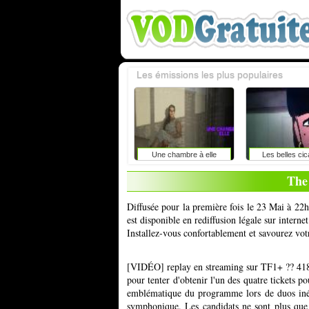
Les émissions les plus populaires
Une chambre à elle
Les belles cic
The
Diffusée pour la première fois le 23 Mai à 22
est disponible en rediffusion légale sur inter
Installez-vous confortablement et savourez vot
[VIDÉO] replay en streaming sur TF1+ ?? 4187 
pour tenter d'obtenir l'un des quatre tickets 
emblématique du programme lors de duos inédi
symphonique. Les candidats ne sont plus que 