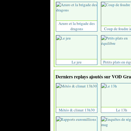
Azuro et la brigade des
dragons
Coup de foudre à
Le jeu
Petits plats en éq
Derniers replays ajoutés sur VOD Grat
Météo & climat 13h30
Le 13h