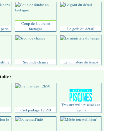
Coup de foudre en
 paris
bretagne
Le goût du détail
uilibre
Seconde chance
Le ministère du temps
uite :
Travaux xxl : piscines et
Ciel partagé 12h50
lagons