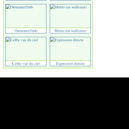
Outremer.l'info
Météo (en wallisien)
L'elbe vue du ciel
Expression directe