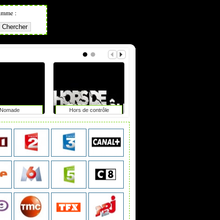
amme :
Nomade
Hors de contrôle
20h30 le vendredi