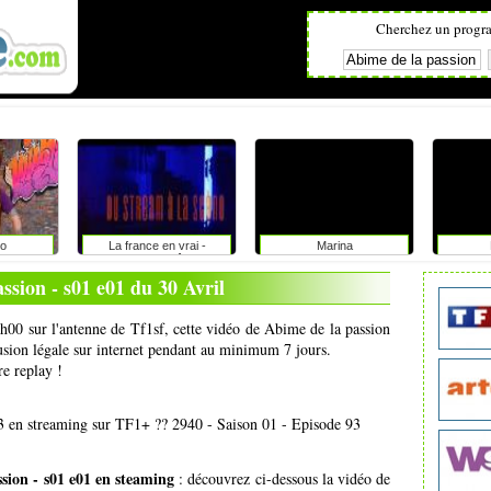
Cherchez un progr
o
La france en vrai -
Marina
provence alpes côte d'azur
ssion - s01 e01 du 30 Avril
7h00 sur l'antenne de Tf1sf, cette vidéo de Abime de la passion
fusion légale sur internet pendant au minimum 7 jours.
re replay !
en streaming sur TF1+ ?? 2940 - Saison 01 - Episode 93
sion - s01 e01 en steaming
: découvrez ci-dessous la vidéo de