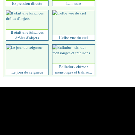
Expression directe
La messe
Il était une fois... ces
drôles d'objets
L'elbe vue du ciel
Balladur - chirac :
Le jour du seigneur
mensonges et trahiso...