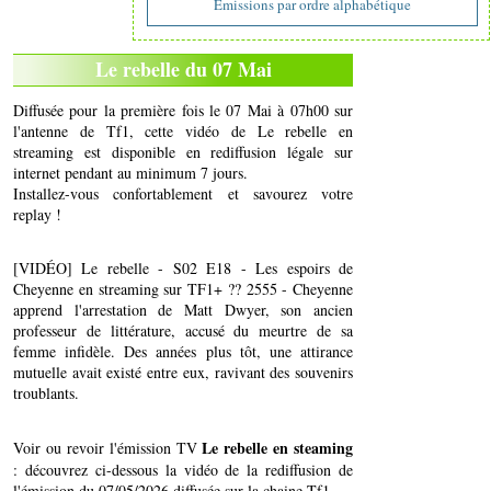
Emissions par ordre alphabétique
Le rebelle du 07 Mai
Diffusée pour la première fois le 07 Mai à 07h00 sur
l'antenne de Tf1, cette vidéo de Le rebelle en
streaming est disponible en rediffusion légale sur
internet pendant au minimum 7 jours.
Installez-vous confortablement et savourez votre
replay !
[VIDÉO] Le rebelle - S02 E18 - Les espoirs de
Cheyenne en streaming sur TF1+ ?? 2555 - Cheyenne
apprend l'arrestation de Matt Dwyer, son ancien
professeur de littérature, accusé du meurtre de sa
femme infidèle. Des années plus tôt, une attirance
mutuelle avait existé entre eux, ravivant des souvenirs
troublants.
Le rebelle en steaming
Voir ou revoir l'émission TV
: découvrez ci-dessous la vidéo de la rediffusion de
l'émission du 07/05/2026 diffusée sur la chaine Tf1..