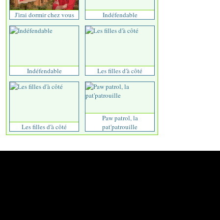
J'irai dormir chez vous
Indéfendable
Indéfendable
Les filles d'à côté
Paw patrol, la
Les filles d'à côté
pat'patrouille