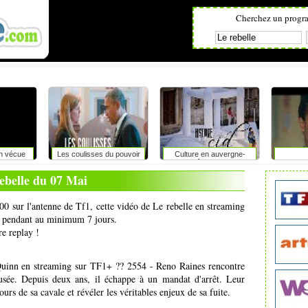
Cherchez un progr
on vécue
Les coulisses du pouvoir
Culture en auvergne-
rhône-alpes
ebelle du 07 Mai
00 sur l'antenne de Tf1, cette vidéo de Le rebelle en streaming
net pendant au minimum 7 jours.
re replay !
uinn en streaming sur TF1+ ?? 2554 - Reno Raines rencontre
sée. Depuis deux ans, il échappe à un mandat d'arrêt. Leur
urs de sa cavale et révéler les véritables enjeux de sa fuite.