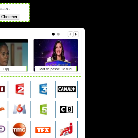
amme :
Opj
Mot de passe : le duel
The second life