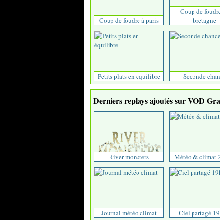
Coup de foudr
Coup de foudre à paris
bretagne
Petits plats en équilibre
Seconde chan
Derniers replays ajoutés sur VOD Grat
River monsters
Météo & climat 
Journal météo climat
Ciel partagé 1