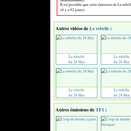
Il est possible que cette émission de Le rebe
(il y a 92 jours).
Autres vidéos de
Le rebelle
:
Le rebelle
Le rebelle
du 28 Mai
du 28 Mai
Le rebelle
Le rebelle
du 28 Mai
du 28 Mai
Autres émissions de
TF1
: