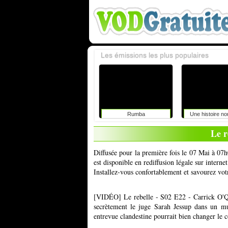
Les émissions les plus populaires
Rumba
Une histoire n
Le r
Diffusée pour la première fois le 07 Mai à 07h
est disponible en rediffusion légale sur inter
Installez-vous confortablement et savourez vot
[VIDÉO] Le rebelle - S02 E22 - Carrick O'Q
secrètement le juge Sarah Jessup dans un mu
entrevue clandestine pourrait bien changer le co