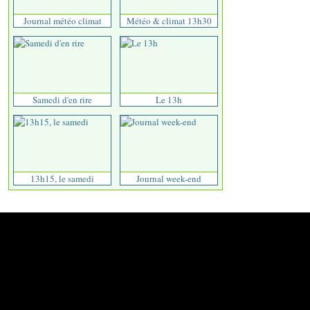
Journal météo climat
Météo & climat 13h30
Samedi d'en rire
Le 13h
13h15, le samedi
Journal week-end