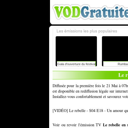
Les émissions les plus populaires
Gala d'ouverture du festival
Rumba
du rire de liège avec
caroline vigneaux: faut-il
Le r
toujours dire la vérité aux
enfants ?
Diffusée pour la première fois le 21 Mai à 07h
est disponible en rediffusion légale sur inter
Installez-vous confortablement et savourez vot
[VIDÉO] Le rebelle - S04 E18 - Un amour qui
Le rebelle en
Voir ou revoir l'émission TV