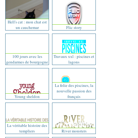
Hell's cat : mon chat est
un cauchemar
Flic story
100 jours avec les
Travaux xxl : piscines et
gendarmes de bourgogne
lagons
La folie des piscines, la
nouvelle passion des
Young sheldon
français
La véritable histoire des
templiers
River monsters