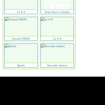
Le 8-9
Seuls face à l'alaska
Journal 08h00
Le 6-8
Sports
Seconde chance