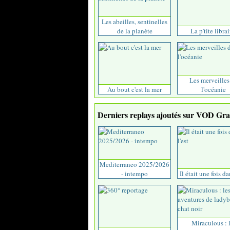
Les abeilles, sentinelles
de la planète
La p'tite librai
Les merveilles
Au bout c'est la mer
l'océanie
Derniers replays ajoutés sur VOD Grat
Mediterraneo 2025/2026
- intempo
Il était une fois da
Miraculous : 