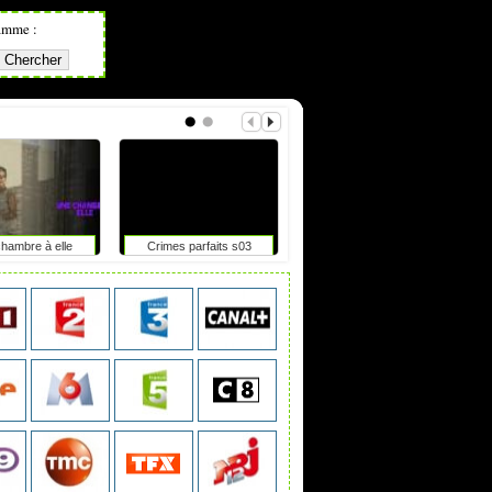
amme :
hambre à elle
Crimes parfaits s03
Tdf femmes : elle chute
après un accrochage avec
une moto