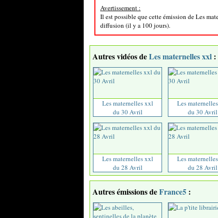
Avertissement :
Il est possible que cette émission de Les mat
diffusion (il y a 100 jours).
Autres vidéos de
Les maternelles xxl
:
Les maternelles xxl
Les maternelles
du 30 Avril
du 30 Avril
Les maternelles xxl
Les maternelles
du 28 Avril
du 28 Avril
Autres émissions de
France5
: