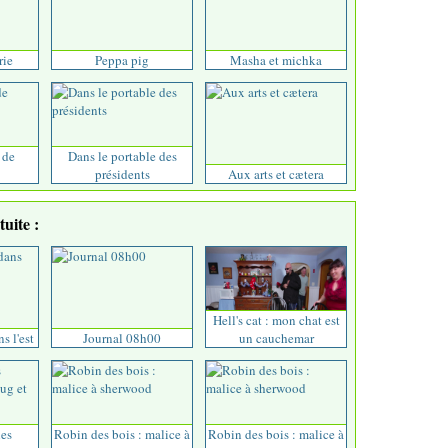
rie
Peppa pig
Masha et michka
 de
Dans le portable des
présidents
Aux arts et cætera
uite :
Hell's cat : mon chat est
ns l'est
Journal 08h00
un cauchemar
les
Robin des bois : malice à
Robin des bois : malice à