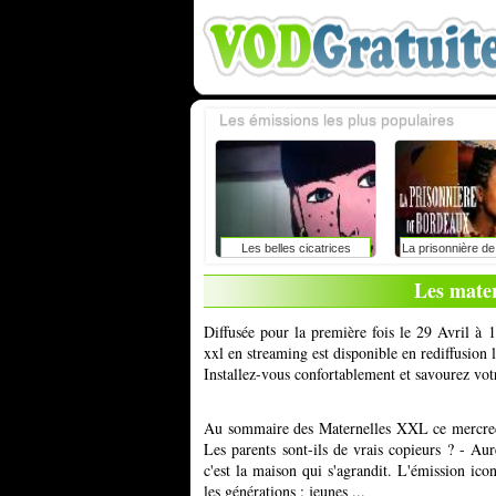
Les émissions les plus populaires
Les belles cicatrices
La prisonnière d
Les mater
Diffusée pour la première fois le 29 Avril à 
xxl en streaming est disponible en rediffusion
Installez-vous confortablement et savourez vot
Au sommaire des Maternelles XXL ce mercredi 
Les parents sont-ils de vrais copieurs ? - A
c'est la maison qui s'agrandit. L'émission ico
les générations : jeunes ...