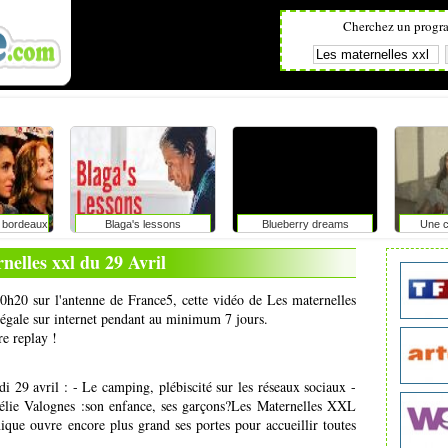
Cherchez un progr
e bordeaux
Blaga's lessons
Blueberry dreams
Une c
nelles xxl du 29 Avril
10h20 sur l'antenne de France5, cette vidéo de Les maternelles
 légale sur internet pendant au minimum 7 jours.
re replay !
29 avril : - Le camping, plébiscité sur les réseaux sociaux -
urélie Valognes :son enfance, ses garçons?Les Maternelles XXL
nique ouvre encore plus grand ses portes pour accueillir toutes