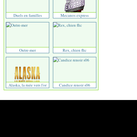
Duels en familles
Mecanos express
Outre-mer
Rex, chien flic
Alaska, la ruée vers l'or
Candice renoir s06