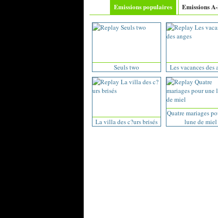
Emissions populaires
Emissions A
Seuls two
Les vacances des 
Quatre mariages po
La villa des c?urs brisés
lune de miel